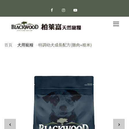
首頁
犬用寵糧
特調幼犬成長配方(雞肉+糙米)