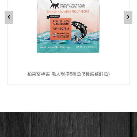
柏萊富棒吉 漁人現撈6種魚(6種嚴選鮮魚)