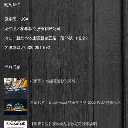
關於我們
原產國／USA
總代理／柏希菲克股份有限公司
地址／新北市汐止區新台五路一段75號11樓之2
客服專線／0800-281-692
最新消息
柏萊富 × 感謝花蓮救災英雄
連續10年！Blackwood 柏萊富再登 2025 WDJ 推薦名單
【重要公告】寵物食品有效期限標示說明