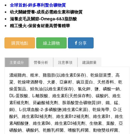
全球首創-鋅多專利螯合礦物質
幼犬關鍵營養-成長必需維生素和礦物質
滋養皮毛及關節-Omega-6&3脂肪酸
精工慢火-保留食材最高營養精華
購買地點
線上購物
分享
主要成分
營養分析
注意事項
建議餵量
濃縮雞肉、糙米、雞脂肪(以維生素E保存)、乾燥甜菜漿、高
粱、乾燥啤酒酵母、大麥、亞麻籽、豌豆蛋白、天然香料、乾
燥蛋製品、鯡魚油(以維生素E保存)、氯化鉀、鹽、磷酸一鈉、
DL-蛋胺酸、L-離胺酸、維生素E(天然保存劑)、碳酸鈣、維生
素E補充劑、菸鹼酸補充劑、胺基酸螯合礦物質(鋅、鐵、錳、
銅)、L-抗壞血酸-2-多磷酸鹽(維生素C來源)、乾燥海帶、D-泛
酸鈣、維生素B2補充劑、維生素B12補充劑、維生素B1、維生
素A醋酸鹽、維生素B6、維生素D3補充劑、生物素、葉酸、亞
硒酸鈉、碘酸鈣、乾酪乳桿菌、嗜酸乳桿菌、動物雙歧桿菌、